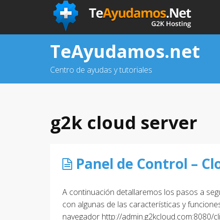
TeAyudamos.net
Centro de ayudas y tutoriales
g2k cloud server
Panel de Control – Cl
A continuación detallaremos los pasos a segui
con algunas de las características y funcione
navegador http://admin.g2kcloud.com:8080/cl