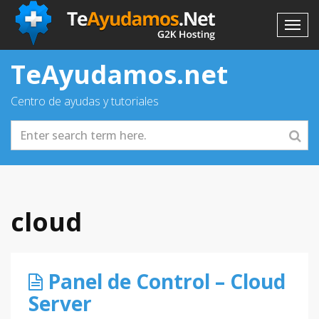
TeAyudamos.net
Centro de ayudas y tutoriales
cloud
Panel de Control – Cloud
Server