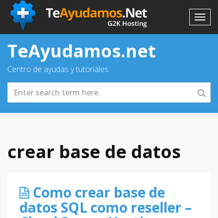
TeAyudamos.net
Centro de ayudas y tutoriales
crear base de datos
Como crear base de
datos SQL como reseller –