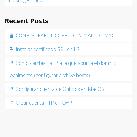
Hosting – Linux
Recent Posts
CONFIGURAR EL CORREO EN MAIL DE MAC
Instalar certificado SSL en IIS
Cómo cambiar la IP a la que apunta el dominio
localmente (configurar archivo hosts)
Configurar cuenta de Outlook en MacOS
Crear cuenta FTP en CWP