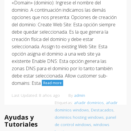
«Domain» (dominio): Ingrese el nombre del
dominio. A continuación indicamos las demás
opciones que nos presenta: Opciones de creación
del dominio: Create Web Site: Esta opción siempre
debe quedar seleccionada. Es la que genera la
creación física del dominio y debe estar
seleccionada. Assign to existing Web Site: Esta
opción asigna el dominio a una web site ya
existente Enable DNS: Esta opción genera las
zonas DNS para el dominio por lo tanto también
debe estar seleccionada. Allow customer sub-
domains: Esta
Read more
Last Updated: 8 años ago
By
admin
Etiquetas:
añadir dominios
,
añadir
dominios windows
,
Destacados
,
Ayudas y
dominios hosting windows
,
panel
Tutoriales
de control windows
,
windows