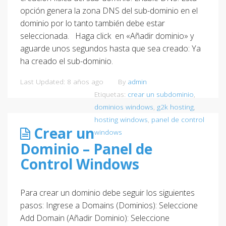
opción genera la zona DNS del sub-dominio en el
dominio por lo tanto también debe estar
seleccionada. Haga click en «Añadir dominio» y
aguarde unos segundos hasta que sea creado: Ya
ha creado el sub-dominio.
Last Updated: 8 años ago
By
admin
Etiquetas:
crear un subdominio
,
dominios windows
,
g2k hosting
,
hosting windows
,
panel de control
Crear un
windows
Dominio – Panel de
Control Windows
Para crear un dominio debe seguir los siguientes
pasos: Ingrese a Domains (Dominios): Seleccione
Add Domain (Añadir Dominio): Seleccione