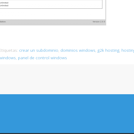
Etiquetas:
crear un subdominio
,
dominios windows
,
g2k hosting
,
hostin
windows
,
panel de control windows