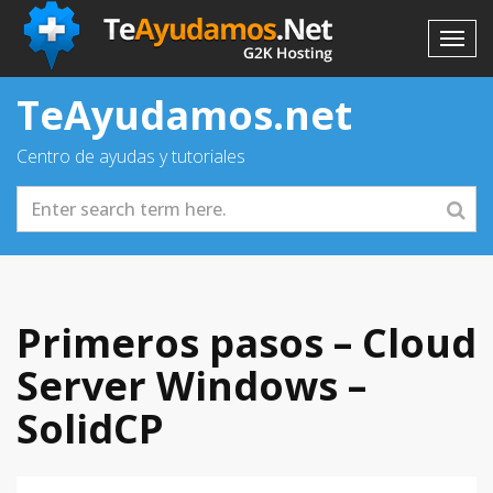
TeAyudamos.net
Centro de ayudas y tutoriales
Primeros pasos – Cloud
Server Windows –
SolidCP