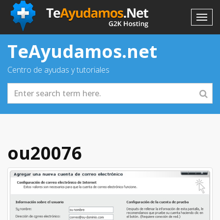
TeAyudamos.net
Centro de ayudas y tutoriales
ou20076